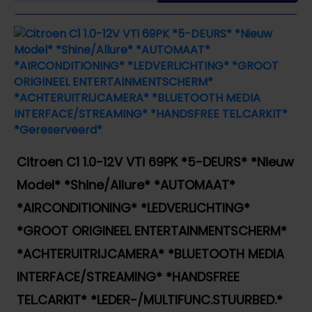
Citroen C1 1.0-12V VTi 69PK *5-DEURS* *Nieuw
Model* *Shine/Allure* *AUTOMAAT*
*AIRCONDITIONING* *LEDVERLICHTING*
*GROOT ORIGINEEL ENTERTAINMENTSCHERM*
*ACHTERUITRIJCAMERA* *BLUETOOTH MEDIA
INTERFACE/STREAMING* *HANDSFREE
TEL.CARKIT* *LEDER-/MULTIFUNC.STUURBED.*