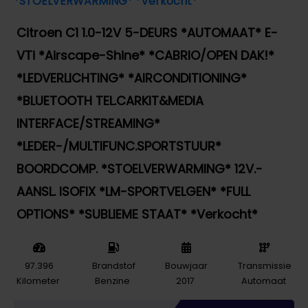
Citroen C1 1.0-12V 5-DEURS *AUTOMAAT* E-
VTi *Airscape-Shine* *CABRIO/OPEN DAK!*
*LEDVERLICHTING* *AIRCONDITIONING*
*BLUETOOTH TEL.CARKIT&MEDIA
INTERFACE/STREAMING*
*LEDER-/MULTIFUNC.SPORTSTUUR*
BOORDCOMP. *STOELVERWARMING* 12V.-
AANSL. ISOFIX *LM-SPORTVELGEN* *FULL
OPTIONS* *SUBLIEME STAAT* *Verkocht*
97.396
Brandstof
Bouwjaar
Transmissie
Kilometer
Benzine
2017
Automaat
Marge