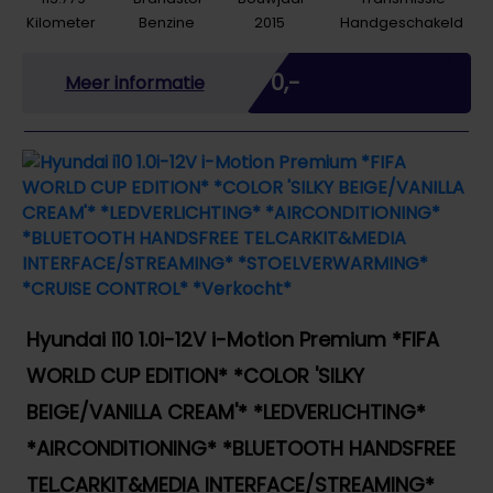
Kilometer
Benzine
2015
Handgeschakeld
Marge
€ 0,-
Meer informatie
Hyundai i10 1.0i-12V i-Motion Premium *FIFA
WORLD CUP EDITION* *COLOR 'SILKY
BEIGE/VANILLA CREAM'* *LEDVERLICHTING*
*AIRCONDITIONING* *BLUETOOTH HANDSFREE
TEL.CARKIT&MEDIA INTERFACE/STREAMING*