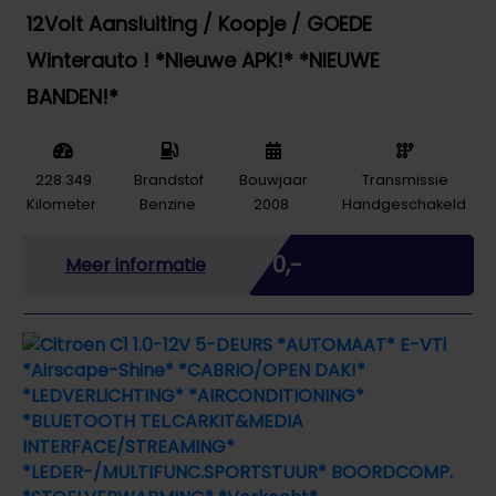
12Volt Aansluiting / Koopje / GOEDE
Winterauto ! *Nieuwe APK!* *NIEUWE
BANDEN!*
228.349
Brandstof
Bouwjaar
Transmissie
Kilometer
Benzine
2008
Handgeschakeld
Marge
€ 0,-
Meer informatie