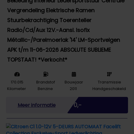
Bekleding Interieur Ledersportstuur Centrale
Vergrendeling Elektrische Ramen
Stuurbekrachtiging Toerenteller
Radio/Cd/Aux 12V.-Aansl. Isofix
Métallic-/Parelmoerlak '14' LM-Sportvelgen
APK t/m 11-06-2026 ABSOLUTE SUBLIEME
TOPSTAAT! *Verkocht*
170.015
Brandstof
Bouwjaar
Transmissie
Kilometer
Benzine
2011
Handgeschakeld
Marge
€ 0,-
Meer informatie