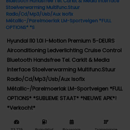
Hyundai i10 1.0i i-Motion Premium 5-DEURS
Airconditioning Ledverlichting Cruise Control
Bluetooth Handsfree Tel. Carkit & Media
Interface Stoelverwarming Multifunc.Stuur
Radio/Cd/Mp3/Usb/Aux Isofix
Métallic-/Parelmoerlak LM-Sportvelgen *FULL
OPTIONS* *SUBLIEME STAAT* *NIEUWE APK*!
*Verkocht*
113.779
Brandstof
Bouwjaar
Transmissie