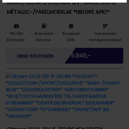
RADIO/CD/MP3/USB/AUX 12V.-AANSL ISOFIX
MÉTALLIC-/PARELMOERLAK *NIEUWE APK!*
135.690
Brandstof
Bouwjaar
Transmissie
Kilometer
Benzine
2015
Handgeschakeld
Marge
€ 5.945,-
Meer informatie