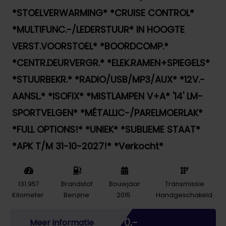
*STOELVERWARMING* *CRUISE CONTROL*
*MULTIFUNC.-/LEDERSTUUR* IN HOOGTE
VERST.VOORSTOEL* *BOORDCOMP.*
*CENTR.DEURVERGR.* *ELEK.RAMEN+SPIEGELS*
*STUURBEKR.* *RADIO/USB/MP3/AUX* *12V.-
AANSL.* *ISOFIX* *MISTLAMPEN V+A* '14' LM-
SPORTVELGEN* *MÉTALLIC-/PARELMOERLAK*
*FULL OPTIONS!* *UNIEK* *SUBLIEME STAAT*
*APK T/M 31-10-2027!* *Verkocht*
131.957
Brandstof
Bouwjaar
Transmissie
Kilometer
Benzine
2015
Handgeschakeld
Marge
€ 0,-
Meer informatie