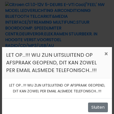
×
LET OP...!!! WIJ ZIJN UITSLUITEND OP
Citroen C1 1.0-12V 5-DEURS E-VTi Cool/'FEEL'
AFSPRAAK GEOPEND, DIT KAN ZOWEL
×
Tijdelijk uitsluitend geopend op
NW MODEL LEDVERLICHTING AIRCONDITIONING
PER EMAIL ALSMEDE TELEFONISCH...!!!
afspraak.
BLUETOOTH TEL.CARKIT&MEDIA
INTERFACE/STREAMING MULTIFUNC.STUUR
LET OP...!!! WIJ ZIJN UITSLUITEND OP AFSPRAAK GEOPEND,
BOORDCOMP. SPEEDLIMITER
DIT KAN ZOWEL PER EMAIL ALSMEDE TELEFONISCH...!!!
Sluiten
CENTR.DEURVERGR.ELEK.RAMEN STUURBEKR. IN
Sluiten
HOOGTE VERST.VOORSTOEL