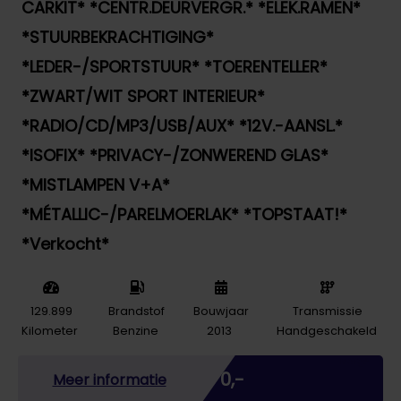
CARKIT* *CENTR.DEURVERGR.* *ELEK.RAMEN*
*STUURBEKRACHTIGING*
*LEDER-/SPORTSTUUR* *TOERENTELLER*
*ZWART/WIT SPORT INTERIEUR*
*RADIO/CD/MP3/USB/AUX* *12V.-AANSL.*
*ISOFIX* *PRIVACY-/ZONWEREND GLAS*
*MISTLAMPEN V+A*
*MÉTALLIC-/PARELMOERLAK* *TOPSTAAT!*
*Verkocht*
129.899
Brandstof
Bouwjaar
Transmissie
Kilometer
Benzine
2013
Handgeschakeld
Marge
€ 0,-
Meer informatie