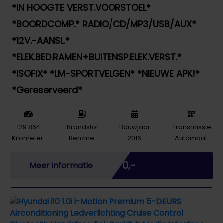
*IN HOOGTE VERST.VOORSTOEL*
*BOORDCOMP.* RADIO/CD/MP3/USB/AUX*
*12V.-AANSL.*
*ELEK.BED.RAMEN+BUITENSP.ELEK.VERST.*
*ISOFIX* *LM-SPORTVELGEN* *NIEUWE APK!*
*Gereserveerd*
129.864
Brandstof
Bouwjaar
Transmissie
Kilometer
Benzine
2016
Automaat
Marge
€ 0,-
Meer informatie