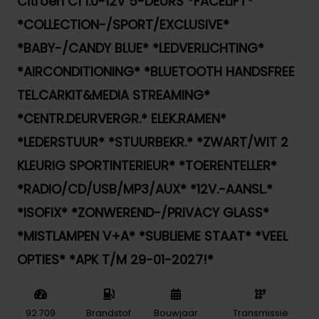
Citroen C1 1.0-12V 5-DEURS *FACELIFT*
*COLLECTION-/SPORT/EXCLUSIVE*
*BABY-/CANDY BLUE* *LEDVERLICHTING*
*AIRCONDITIONING* *BLUETOOTH HANDSFREE
TEL.CARKIT&MEDIA STREAMING*
*CENTR.DEURVERGR.* ELEK.RAMEN*
*LEDERSTUUR* *STUURBEKR.* *ZWART/WIT 2
KLEURIG SPORTINTERIEUR* *TOERENTELLER*
*RADIO/CD/USB/MP3/AUX* *12V.-AANSL.*
*ISOFIX* *ZONWEREND-/PRIVACY GLASS*
*MISTLAMPEN V+A* *SUBLIEME STAAT* *VEEL
OPTIES* *APK T/M 29-01-2027!*
92.709
Brandstof
Bouwjaar
Transmissie