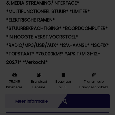
& MEDIA STREAMING/INTERFACE*
*MULTIFUNCTIONEEL STUUR* *LIMITER*
*ELEKTRISCHE RAMEN*
*STUURBEKRACHTIGING* *BOORDCOMPUTER*
*IN HOOGTE VERST.VOORSTOEL*
*RADIO/MP3/USB/AUX* *12V.-AANSL.* *ISOFIX*
*TOPSTAAT* *75.000KM!* *APK T/M 31-12-
2027!* *Verkocht*
75.345
Brandstof
Bouwjaar
Transmissie
Kilometer
Benzine
2015
Handgeschakeld
Marge
€ 0,-
Meer informatie