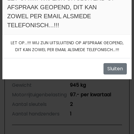
AFSPRAAK GEOPEND, DIT KAN
APK vervaldatum
31-08-2027
×
ZOWEL PER EMAIL ALSMEDE
Tellerstand
109.825 KM
Tijdelijk uitsluitend geopend op afspraak.
TELEFONISCH...!!!
Carrosserie
Hatchback
Kleur
Wit Metallic
LET OP...!!! WIJ ZIJN UITSLUITEND OP AFSPRAAK GEOPEND,
Bekleding
Stof
Sluiten
DIT KAN ZOWEL PER EMAIL ALSMEDE TELEFONISCH...!!!
Interieurkleur
Zwart
Aantal deuren
5
Sluiten
Aantal zitplaatsen
5
Gewicht
945 kg
Motorrijtuigenbelasting
97.- per kwartaal
Aantal sleutels
2
Aantal handzenders
1