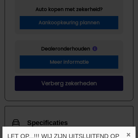
Auto kopen met zekerheid?
Aankoopkeuring plannen
Dealeronderhouden
Meer informatie
Verberg zekerheden
Specificaties
×
LET OP...!!! WIJ ZIJN UITSLUITEND OP
BTW of Marge
Marge