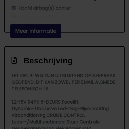
Hoofd airbag(s) achter
Hoofd airbag(s) voor
Instelbare snelheidsbegrenzer
Meer informatie
Isofix
Knie airbag(s)
Lederen stuur
Beschrijving
Mistlampen achter
LET OP...!!! WIJ ZIJN UITSLUITEND OP AFSPRAAK
Mistlampen voor en achter
GEOPEND, DIT KAN ZOWEL PER EMAIL ALSMEDE
Multifunctioneel stuurwiel
TELEFONISCH...!!!
Onderhoudsvrije duurzame
1.2-16V 94PK 5-DEURS Facelift
distributieketting!
Dynamic-/Exclusive Led-Dag-Rijverlichting
Parelmoerlak
Airconditioning CRUISE CONTROL
Leder-/Multifunctioneel Stuur Centrale
Passagiersairbag
Deurvergrendeling Elek.Ramen V+A