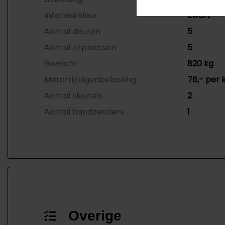
Interieurkleur
Zwart
Aantal deuren
5
Aantal zitplaatsen
5
Gewicht
820 kg
Motorrijtuigenbelasting
76,- per 
Aantal sleutels
2
Aantal handzenders
1
Overige