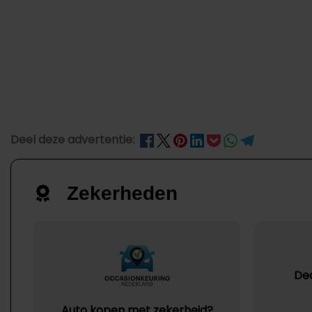
Deel deze advertentie:
Zekerheden
De
Auto kopen met zekerheid?