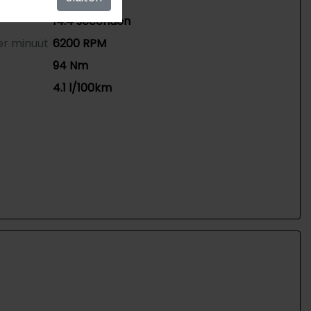
14.4 seconden
er minuut
6200 RPM
94 Nm
4.1 l/100km