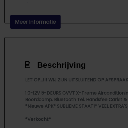
Isofix
Lederen stuur
Meer informatie
Lichtmetalen sportvelgen
Media interface
Mistlampen achter
Model 2015 toelating '14
Multifunctioneel stuurwiel
Beschrijving
Onderhoudsvrije duurzame distributieketti
LET OP...!!! WIJ ZIJN UITSLUITEND OP AFSPRA
Parelmoerlak
Passagiersairbag
1.0-12V 5-DEURS CVVT X-Treme Airconditioning
Boordcomp. Bluetooth Tel. Handsfee Carkit &
Special edition
*Nieuwe APK* SUBLIEME STAAT!* VEEL EXTRA'S/O
Stuurbekrachtiging
*Verkocht*
Toerenteller