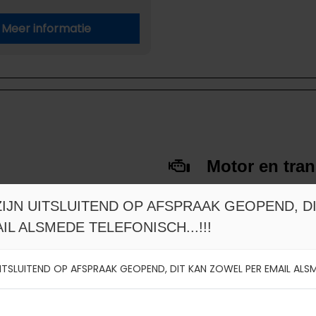
Meer informatie
Motor en tra
Brandstof
IJ ZIJN UITSLUITEND OP AFSPRAAK GEOPEND, D
27
Transmissie
end geopend op afspraak.
L ALSMEDE TELEFONISCH...!!!
M
Aantal cilinders
N UITSLUITEND OP AFSPRAAK GEOPEND, DIT KAN ZOWEL PER EMAIL ALSME
ck
Cilinderinhoud
allic
Vermogen
Topsnelheid