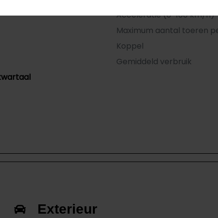
Acceleratie (0-100 km/h)
Maximum aantal toeren p
Koppel
Gemiddeld verbruik
kwartaal
Exterieur