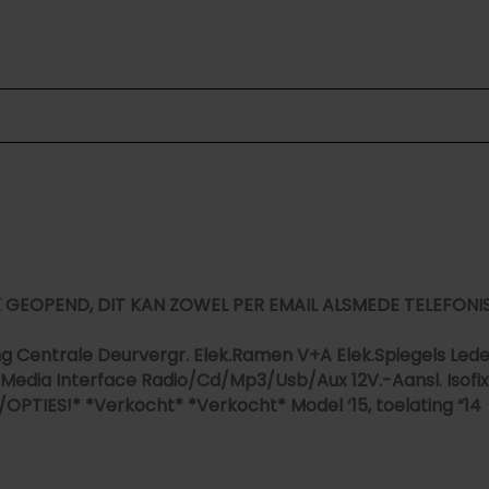
Mistlampen voor
Sportvelgen
Interieur
Airco
Airconditioning
Bestuurdersstoel in hoogte verstelbaar
Bestuurdersstoel in hoogte verstelbaar
ng!
Electronic climate control
AK GEOPEND, DIT KAN ZOWEL PER EMAIL ALSMEDE TELEFONISC
Elektrische ramen voor en achter
 Centrale Deurvergr. Elek.Ramen V+A Elek.Spiegels Leder
Stuur en versnellingspook (kunst)leder
 Media Interface Radio/Cd/Mp3/Usb/Aux 12V.-Aansl. Isofi
PTIES!* *Verkocht* *Verkocht* Model ‘15, toelating “14
Stuur verstelbaar
Stuurbekrachtiging